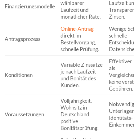
wählbarer
Laufzeit und 
Finanzierungsmodelle
Laufzeit und
Transparenz 
monatlicher Rate.
Zinsen.
Online-Antrag
Wenige Schri
direkt im
schnelle
Antragsprozess
Bestellvorgang,
Entscheidung
schnelle Prüfung.
Datensicherh
Effektiver Ja
Variable Zinssätze
als
je nach Laufzeit
Konditionen
Vergleichsma
und Bonität des
keine verste
Kunden.
Gebühren.
Volljährigkeit,
Notwendige
Wohnsitz in
Unterlagen z
Voraussetzungen
Deutschland,
Identitäts- u
positive
Einkommensp
Bonitätsprüfung.