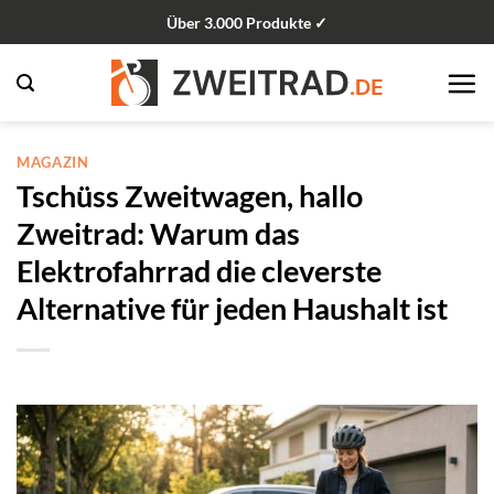
Zum
Über 3.000 Produkte ✓
Inhalt
springen
MAGAZIN
Tschüss Zweitwagen, hallo
Zweitrad: Warum das
Elektrofahrrad die cleverste
Alternative für jeden Haushalt ist