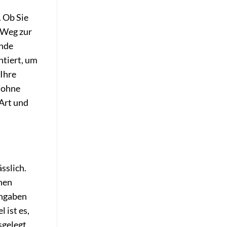
. Ob Sie
n Weg zur
ende
ntiert, um
 Ihre
 ohne
 Art und
sslich.
inen
Angaben
 ist es,
sgelegt,