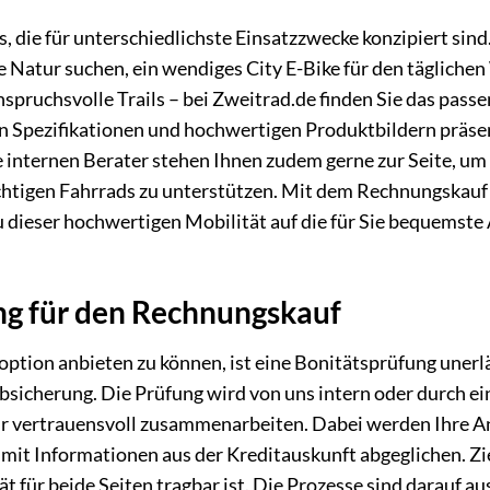
, die für unterschiedlichste Einsatzzwecke konzipiert sind
ie Natur suchen, ein wendiges City E-Bike für den tägliche
nspruchsvolle Trails – bei Zweitrad.de finden Sie das pass
hen Spezifikationen und hochwertigen Produktbildern präse
 internen Berater stehen Ihnen zudem gerne zur Seite, um
ichtigen Fahrrads zu unterstützen. Mit dem Rechnungskauf
 dieser hochwertigen Mobilität auf die für Sie bequemste
ng für den Rechnungskauf
ption anbieten zu können, ist eine Bonitätsprüfung unerlä
Absicherung. Die Prüfung wird von uns intern oder durch e
 wir vertrauensvoll zusammenarbeiten. Dabei werden Ihre 
mit Informationen aus der Kreditauskunft abgeglichen. Ziel
t für beide Seiten tragbar ist. Die Prozesse sind darauf au