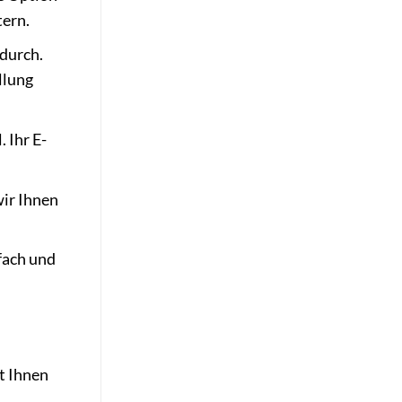
tern.
durch.
llung
 Ihr E-
wir Ihnen
fach und
t Ihnen