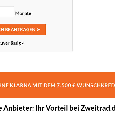
Monate
CH BEANTRAGEN ➤
zuverlässig ✓
OHNE KLARNA MIT DEM 7.500 € WUNSCHKRED
Anbieter: Ihr Vorteil bei Zweitrad.