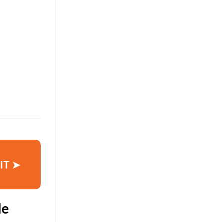
IT ➤
de