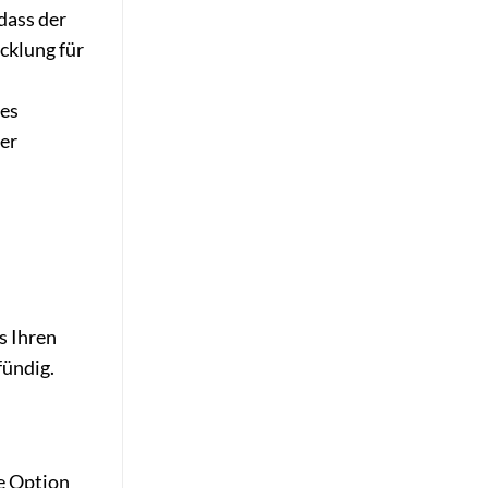
dass der
cklung für
ies
ger
s Ihren
fündig.
ie Option