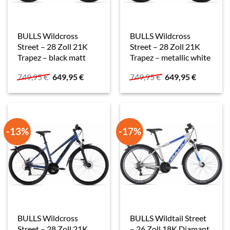
BULLS Wildcross
BULLS Wildcross
Street – 28 Zoll 21K
Street – 28 Zoll 21K
Trapez – black matt
Trapez – metallic white
Ursprünglicher
Aktueller
Ursprünglicher
Aktueller
749,95
€
649,95
€
749,95
€
649,95
€
Preis
Preis
Preis
Preis
war:
ist:
war:
ist:
749,95 €
649,95 €.
749,95 €
649,95 €.
-13%
-17%
BULLS Wildcross
BULLS Wildtail Street
Street – 28 Zoll 21K
– 26 Zoll 18K Diamant