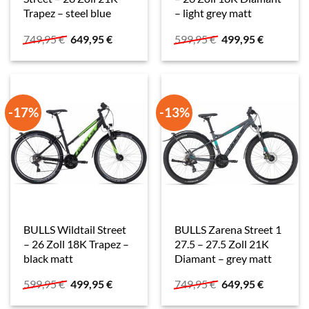
Trapez – steel blue
– light grey matt
Ursprünglicher
Aktueller
Ursprünglicher
Aktueller
749,95
€
649,95
€
599,95
€
499,95
€
Preis
Preis
Preis
Preis
war:
ist:
war:
ist:
749,95 €
649,95 €.
599,95 €
499,95 €.
-17%
-13%
BULLS Wildtail Street
BULLS Zarena Street 1
– 26 Zoll 18K Trapez –
27.5 – 27.5 Zoll 21K
black matt
Diamant – grey matt
Ursprünglicher
Aktueller
Ursprünglicher
Aktueller
599,95
€
499,95
€
749,95
€
649,95
€
Preis
Preis
Preis
Preis
war:
ist:
war:
ist: