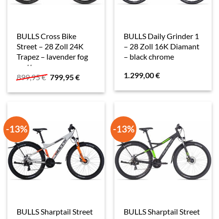
BULLS Cross Bike
BULLS Daily Grinder 1
Street – 28 Zoll 24K
– 28 Zoll 16K Diamant
Trapez – lavender fog
– black chrome
matt
1.299,00
€
Ursprünglicher
Aktueller
899,95
€
799,95
€
Preis
Preis
war:
ist:
899,95 €
799,95 €.
-13%
-13%
BULLS Sharptail Street
BULLS Sharptail Street