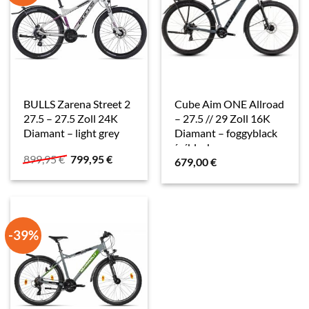
BULLS Zarena Street 2
Cube Aim ONE Allroad
27.5 – 27.5 Zoll 24K
– 27.5 // 29 Zoll 16K
Diamant – light grey
Diamant – foggyblack
´n´black
Ursprünglicher
Aktueller
899,95
€
799,95
€
679,00
€
Preis
Preis
war:
ist:
899,95 €
799,95 €.
-39%