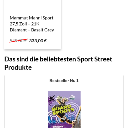
Mammut Manni Sport
27,5 Zoll – 21K
Diamant – Basalt Grey
Ursprünglicher
Aktueller
549,00
€
333,00
€
Preis
Preis
war:
ist:
549,00 €
333,00 €.
Das sind die beliebtesten Sport Street
Produkte
1