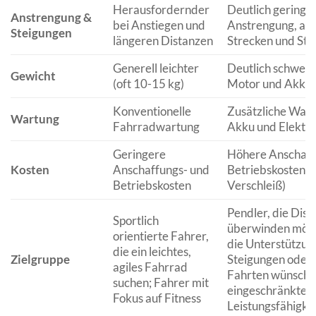
Herausfordernder
Deutlich geringe
Anstrengung &
bei Anstiegen und
Anstrengung, auc
Steigungen
längeren Distanzen
Strecken und Ste
Generell leichter
Deutlich schwere
Gewicht
(oft 10-15 kg)
Motor und Akku (
Konventionelle
Zusätzliche Wart
Wartung
Fahrradwartung
Akku und Elektro
Geringere
Höhere Anschaff
Kosten
Anschaffungs- und
Betriebskosten (
Betriebskosten
Verschleiß)
Pendler, die Dis
Sportlich
überwinden möch
orientierte Fahrer,
die Unterstützun
die ein leichtes,
Zielgruppe
Steigungen oder 
agiles Fahrrad
Fahrten wünschen
suchen; Fahrer mit
eingeschränkter 
Fokus auf Fitness
Leistungsfähigkei