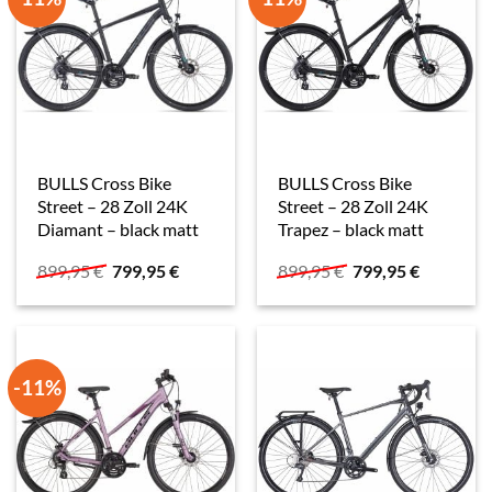
BULLS Cross Bike
BULLS Cross Bike
Street – 28 Zoll 24K
Street – 28 Zoll 24K
Diamant – black matt
Trapez – black matt
Ursprünglicher
Aktueller
Ursprünglicher
Aktueller
899,95
€
799,95
€
899,95
€
799,95
€
Preis
Preis
Preis
Preis
war:
ist:
war:
ist:
899,95 €
799,95 €.
899,95 €
799,95 €.
-11%