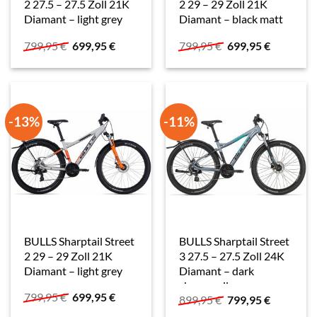
2 27.5 – 27.5 Zoll 21K
2 29 – 29 Zoll 21K
Diamant – light grey
Diamant – black matt
Ursprünglicher
Aktueller
Ursprünglicher
Aktueller
799,95
€
699,95
€
799,95
€
699,95
€
Preis
Preis
Preis
Preis
war:
ist:
war:
ist:
799,95 €
699,95 €.
799,95 €
699,95 €.
-13%
-11%
BULLS Sharptail Street
BULLS Sharptail Street
2 29 – 29 Zoll 21K
3 27.5 – 27.5 Zoll 24K
Diamant – light grey
Diamant – dark
chrome silver
Ursprünglicher
Aktueller
799,95
€
699,95
€
Ursprünglicher
Aktueller
899,95
€
799,95
€
Preis
Preis
Preis
Preis