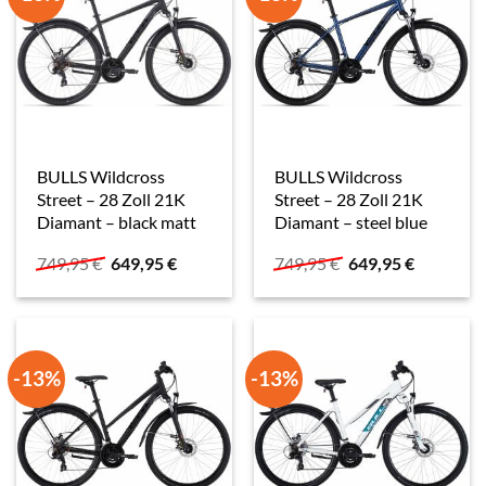
BULLS Wildcross
BULLS Wildcross
Street – 28 Zoll 21K
Street – 28 Zoll 21K
Diamant – black matt
Diamant – steel blue
Ursprünglicher
Aktueller
Ursprünglicher
Aktueller
749,95
€
649,95
€
749,95
€
649,95
€
Preis
Preis
Preis
Preis
war:
ist:
war:
ist:
749,95 €
649,95 €.
749,95 €
649,95 €.
-13%
-13%