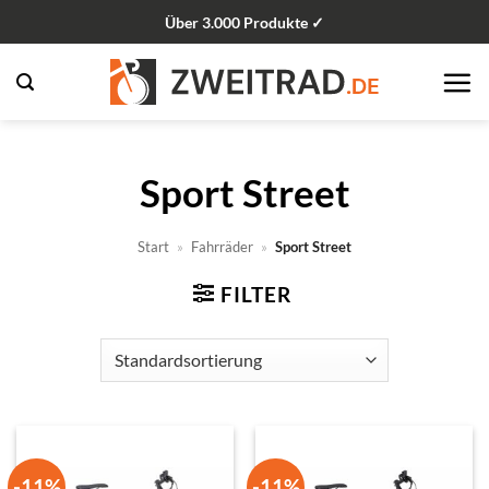
Zum
Über 3.000 Produkte ✓
Inhalt
springen
Sport Street
Start
»
Fahrräder
»
Sport Street
FILTER
-11%
-11%