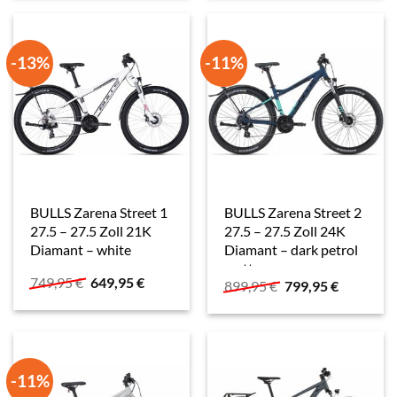
599,95 €
499,95 €.
749,95 €
649,95 €.
-13%
-11%
BULLS Zarena Street 1
BULLS Zarena Street 2
27.5 – 27.5 Zoll 21K
27.5 – 27.5 Zoll 24K
Diamant – white
Diamant – dark petrol
matt
Ursprünglicher
Aktueller
749,95
€
649,95
€
Ursprünglicher
Aktueller
899,95
€
799,95
€
Preis
Preis
Preis
Preis
war:
ist:
war:
ist:
749,95 €
649,95 €.
899,95 €
799,95 €.
-11%