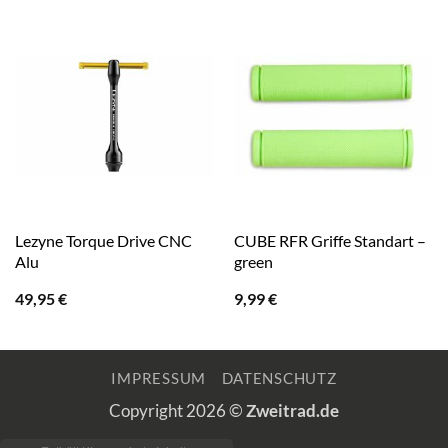
Lezyne Torque Drive CNC
CUBE RFR Griffe Standart –
Alu
green
49,95
€
9,99
€
IMPRESSUM
DATENSCHUTZ
Copyright 2026 ©
Zweitrad.de