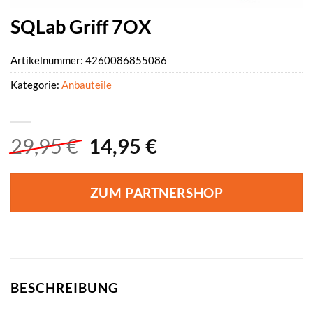
SQLab Griff 7OX
Artikelnummer:
4260086855086
Kategorie:
Anbauteile
Ursprünglicher
Aktueller
29,95
€
14,95
€
Preis
Preis
war:
ist:
ZUM PARTNERSHOP
29,95 €
14,95 €.
BESCHREIBUNG