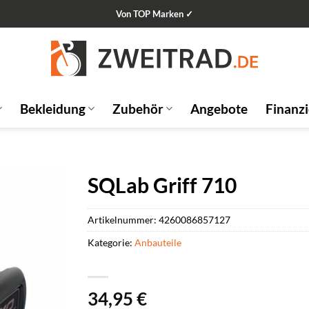
Von TOP Marken ✓
Bekleidung
Zubehör
Angebote
Finanz
SQLab Griff 710
Artikelnummer:
4260086857127
Kategorie:
Anbauteile
34,95
€