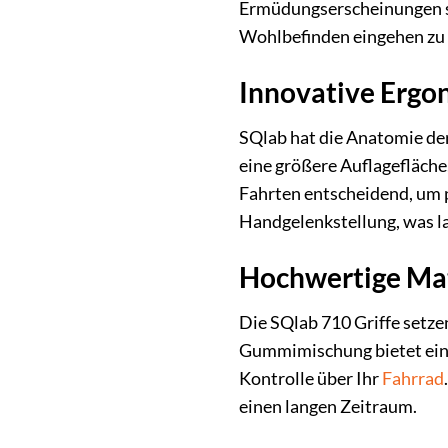
Ermüdungserscheinungen si
Wohlbefinden eingehen zu
Innovative Ergo
SQlab hat die Anatomie der
eine größere Auflagefläche
Fahrten entscheidend, um 
Handgelenkstellung, was l
Hochwertige Mate
Die SQlab 710 Griffe setze
Gummimischung bietet eine
Kontrolle über Ihr
Fahrrad
einen langen Zeitraum.