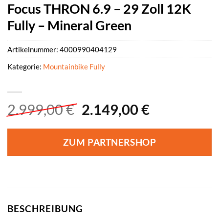
Focus THRON 6.9 – 29 Zoll 12K
Fully – Mineral Green
Artikelnummer:
4000990404129
Kategorie:
Mountainbike Fully
Ursprünglicher
Aktueller
2.999,00
€
2.149,00
€
Preis
Preis
war:
ist:
ZUM PARTNERSHOP
2.999,00 €
2.149,00 €
BESCHREIBUNG