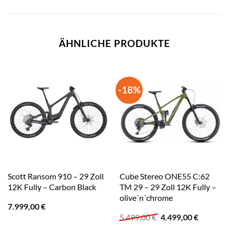
ÄHNLICHE PRODUKTE
-18%
Scott Ransom 910 – 29 Zoll
Cube Stereo ONE55 C:62
12K Fully – Carbon Black
TM 29 – 29 Zoll 12K Fully –
olive´n´chrome
7.999,00
€
Ursprünglicher
Aktuelle
5.499,00
€
4.499,00
€
Preis
Preis