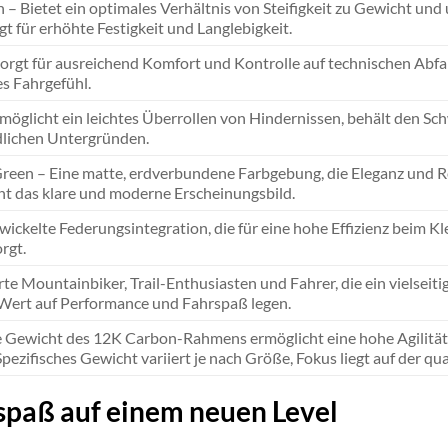
– Bietet ein optimales Verhältnis von Steifigkeit zu Gewicht und 
t für erhöhte Festigkeit und Langlebigkeit.
rgt für ausreichend Komfort und Kontrolle auf technischen Abfah
s Fahrgefühl.
rmöglicht ein leichtes Überrollen von Hindernissen, behält den Sc
dlichen Untergründen.
reen – Eine matte, erdverbundene Farbgebung, die Eleganz und Ro
ht das klare und moderne Erscheinungsbild.
twickelte Federungsintegration, die für eine hohe Effizienz beim K
rgt.
te Mountainbiker, Trail-Enthusiasten und Fahrer, die ein vielseiti
 Wert auf Performance und Fahrspaß legen.
e Gewicht des 12K Carbon-Rahmens ermöglicht eine hohe Agilität
Spezifisches Gewicht variiert je nach Größe, Fokus liegt auf der qua
spaß auf einem neuen Level