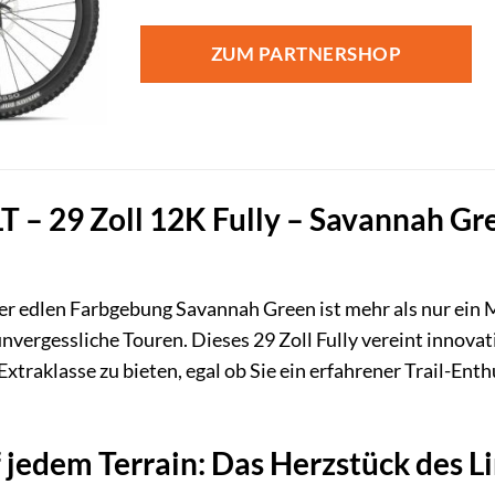
Preis
Preis
war:
ist:
ZUM PARTNERSHOP
7.499,00 €
4.499
LT – 29 Zoll 12K Fully – Savannah Gre
der edlen Farbgebung Savannah Green ist mehr als nur ein 
unvergessliche Touren. Dieses 29 Zoll Fully vereint innov
Extraklasse zu bieten, egal ob Sie ein erfahrener Trail-En
jedem Terrain: Das Herzstück des Li