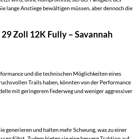
Sie lange Anstiege bewältigen müssen, aber dennoch die
– 29 Zoll 12K Fully – Savannah
Performance und die technischen Möglichkeiten eines
ruchsvollen Trails haben, könnten von der Performance
odelle mit geringerem Federweg und weniger aggressiver
 Sie generieren und halten mehr Schwung, was zu einer
sen führt. Zudem bieten sie eine bessere Traktion auf