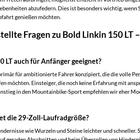
benheiten abzufedern. Dies ist besonders wichtig, wenn 
Abfahrt genießen möchten.
tellte Fragen zu Bold Linkin 150 LT 
50 LT auch für Anfänger geeignet?
primär für ambitionierte Fahrer konzipiert, die die volle 
n möchten. Einsteiger, die noch keine Erfahrung mit ansp
Einstieg in den Mountainbike-Sport empfehlen wir eher M
et die 29-Zoll-Laufradgröße?
indernisse wie Wurzeln und Steine leichter und schneller.
f geraden Abschnitten und beim Überrollen von Hindernis