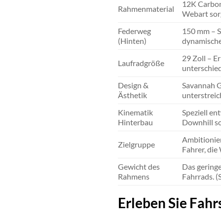
12K Carbon 
Rahmenmaterial
Webart sorg
Federweg
150 mm – So
(Hinten)
dynamische
29 Zoll – E
Laufradgröße
unterschie
Design &
Savannah G
Ästhetik
unterstreic
Kinematik
Speziell en
Hinterbau
Downhill so
Ambitionier
Zielgruppe
Fahrer, die
Gewicht des
Das gering
Rahmens
Fahrrads. (
Erleben Sie Fahr