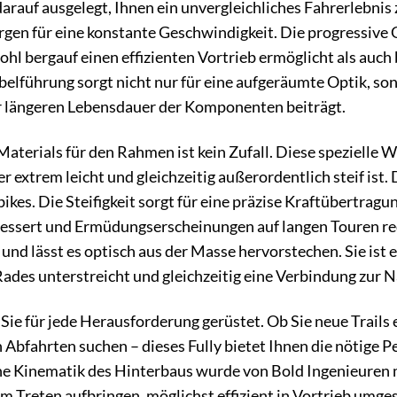
darauf ausgelegt, Ihnen ein unvergleichliches Fahrerlebnis
gen für eine konstante Geschwindigkeit. Die progressive
wohl bergauf einen effizienten Vortrieb ermöglicht als auc
Kabelführung sorgt nicht nur für eine aufgeräumte Optik, s
r längeren Lebensdauer der Komponenten beiträgt.
terials für den Rahmen ist kein Zufall. Diese spezielle W
r extrem leicht und gleichzeitig außerordentlich steif ist
es. Die Steifigkeit sorgt für eine präzise Kraftübertragu
essert und Ermüdungserscheinungen auf langen Touren re
 und lässt es optisch aus der Masse hervorstechen. Sie ist
ades unterstreicht und gleichzeitig eine Verbindung zur Na
 Sie für jede Herausforderung gerüstet. Ob Sie neue Trails
n Abfahrten suchen – dieses Fully bietet Ihnen die nötige
 Kinematik des Hinterbaus wurde von Bold Ingenieuren mit 
eim Treten aufbringen, möglichst effizient in Vortrieb umg