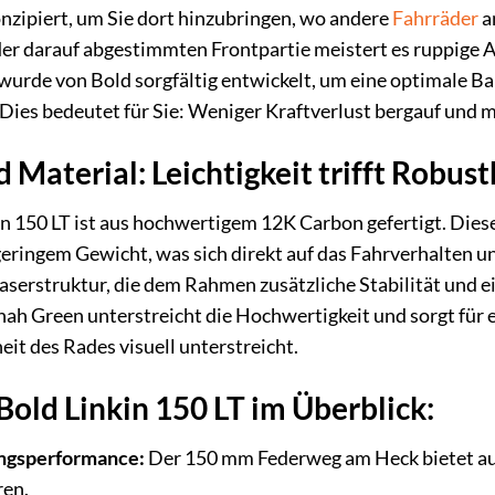
nzipiert, um Sie dort hinzubringen, wo andere
Fahrräder
a
r darauf abgestimmten Frontpartie meistert es ruppige A
wurde von Bold sorgfältig entwickelt, um eine optimale B
 Dies bedeutet für Sie: Weniger Kraftverlust bergauf und 
 Material: Leichtigkeit trifft Robust
 150 LT ist aus hochwertigem 12K Carbon gefertigt. Diese
g geringem Gewicht, was sich direkt auf das Fahrverhalten 
aserstruktur, die dem Rahmen zusätzliche Stabilität und ei
ah Green unterstreicht die Hochwertigkeit und sorgt für 
it des Rades visuell unterstreicht.
Bold Linkin 150 LT im Überblick:
ngsperformance:
Der 150 mm Federweg am Heck bietet ausr
ren.