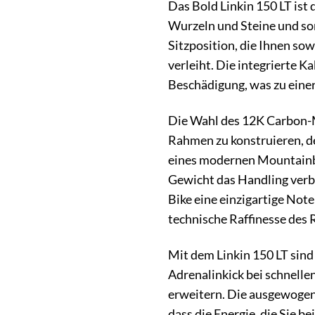
Das Bold Linkin 150 LT ist 
Wurzeln und Steine und sor
Sitzposition, die Ihnen so
verleiht. Die integrierte 
Beschädigung, was zu eine
Die Wahl des 12K Carbon-Ma
Rahmen zu konstruieren, de
eines modernen Mountainbik
Gewicht das Handling verb
Bike eine einzigartige Note
technische Raffinesse des R
Mit dem Linkin 150 LT sind
Adrenalinkick bei schnelle
erweitern. Die ausgewogene
dass die Energie, die Sie b