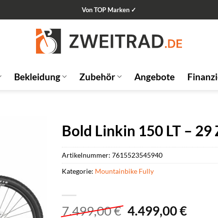
Von TOP Marken ✓
Bekleidung
Zubehör
Angebote
Finanz
Bold Linkin 150 LT – 29
Artikelnummer:
7615523545940
Kategorie:
Mountainbike Fully
Ursprünglicher
Aktue
7.499,00
€
4.499,00
€