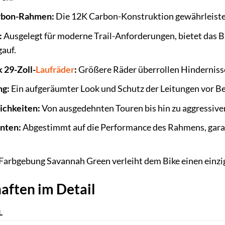
arbon-Rahmen:
Die 12K Carbon-Konstruktion gewährleistet 
:
Ausgelegt für moderne Trail-Anforderungen, bietet das Bi
gauf.
 29-Zoll-
Laufräder
:
Größere Räder überrollen Hindernisse
ng:
Ein aufgeräumter Look und Schutz der Leitungen vor Be
ichkeiten:
Von ausgedehnten Touren bis hin zu aggressiven A
nten:
Abgestimmt auf die Performance des Rahmens, garant
Farbgebung Savannah Green verleiht dem Bike einen einziga
aften im Detail
L