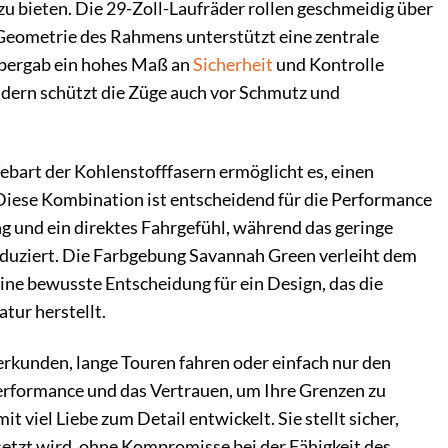
 zu bieten. Die 29-Zoll-Laufräder rollen geschmeidig über
 Geometrie des Rahmens unterstützt eine zentrale
h bergab ein hohes Maß an
Sicherheit
und Kontrolle
ondern schützt die Züge auch vor Schmutz und
ebart der Kohlenstofffasern ermöglicht es, einen
. Diese Kombination ist entscheidend für die Performance
ng und ein direktes Fahrgefühl, während das geringe
duziert. Die Farbgebung Savannah Green verleiht dem
 eine bewusste Entscheidung für ein Design, das die
tur herstellt.
 erkunden, lange Touren fahren oder einfach nur den
 Performance und das Vertrauen, um Ihre Grenzen zu
viel Liebe zum Detail entwickelt. Sie stellt sicher,
esetzt wird, ohne Kompromisse bei der Fähigkeit des