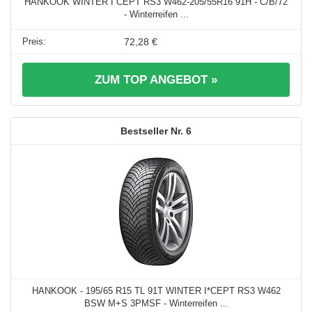
HANKOOK WINTER I CEPT RS3 W462-205/55R16 91H - C/B/72
- Winterreifen ...
72,28 €
ZUM TOP ANGEBOT »
6
HANKOOK - 195/65 R15 TL 91T WINTER I*CEPT RS3 W462
BSW M+S 3PMSF - Winterreifen ...