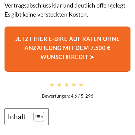
Vertragsabschluss klar und deutlich offengelegt.
Es gibt keine versteckten Kosten.
JETZT HIER E-BIKE AUF RATEN OHNE
ANZAHLUNG MIT DEM 7.500 €
WUNSCHKREDIT ➤
★★★★★
★★★★★
Bewertungen: 4.6 / 5. 296
Inhalt