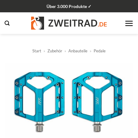
Zum
Über 3.000 Produkte ✓
Inhalt
springen
Start
»
Zubehör
»
Anbauteile
»
Pedale