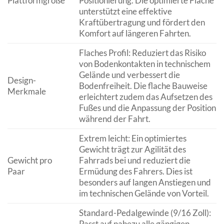
Plattformgröße
Positionierung. Die optimierte Fläche
unterstützt eine effektive
Kraftübertragung und fördert den
Komfort auf längeren Fahrten.
Flaches Profil: Reduziert das Risiko
von Bodenkontakten in technischem
Gelände und verbessert die
Design-
Bodenfreiheit. Die flache Bauweise
Merkmale
erleichtert zudem das Aufsetzen des
Fußes und die Anpassung der Position
während der Fahrt.
Extrem leicht: Ein optimiertes
Gewicht trägt zur Agilität des
Gewicht pro
Fahrrads bei und reduziert die
Paar
Ermüdung des Fahrers. Dies ist
besonders auf langen Anstiegen und
im technischen Gelände von Vorteil.
Standard-Pedalgewinde (9/16 Zoll):
Passt auf nahezu alle gängigen