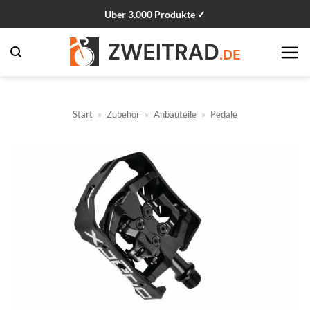
Zum
Über 3.000 Produkte ✓
Inhalt
springen
Start
»
Zubehör
»
Anbauteile
»
Pedale