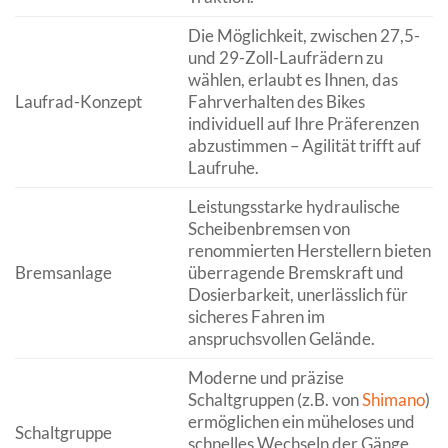
Die Möglichkeit, zwischen 27,5-
und 29-Zoll-Laufrädern zu
wählen, erlaubt es Ihnen, das
Laufrad-Konzept
Fahrverhalten des Bikes
individuell auf Ihre Präferenzen
abzustimmen – Agilität trifft auf
Laufruhe.
Leistungsstarke hydraulische
Scheibenbremsen von
renommierten Herstellern bieten
Bremsanlage
überragende Bremskraft und
Dosierbarkeit, unerlässlich für
sicheres Fahren im
anspruchsvollen Gelände.
Moderne und präzise
Schaltgruppen (z.B. von
Shimano
)
ermöglichen ein müheloses und
Schaltgruppe
schnelles Wechseln der Gänge,