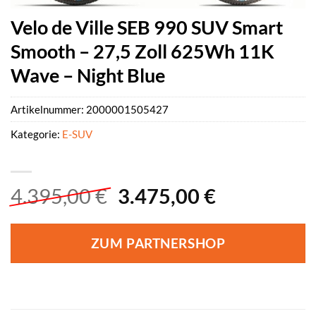
Velo de Ville SEB 990 SUV Smart
Smooth – 27,5 Zoll 625Wh 11K
Wave – Night Blue
Artikelnummer:
2000001505427
Kategorie:
E-SUV
Ursprünglicher
Aktueller
4.395,00
€
3.475,00
€
Preis
Preis
war:
ist:
ZUM PARTNERSHOP
4.395,00 €
3.475,00 €