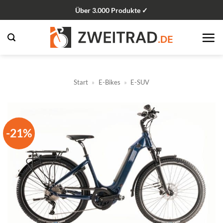
Zum
Über 3.000 Produkte ✓
Inhalt
springen
Start
»
E-Bikes
»
E-SUV
-21%