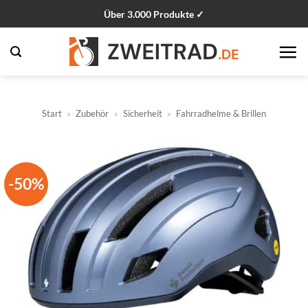
Zum
Über 3.000 Produkte ✓
Inhalt
springen
Start
»
Zubehör
»
Sicherheit
»
Fahrradhelme & Brillen
-50%