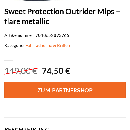
Sweet Protection Outrider Mips –
flare metallic
Artikelnummer:
7048652893765
Kategorie:
Fahrradhelme & Brillen
Ursprünglicher
Aktueller
149,00
€
74,50
€
Preis
Preis
war:
ist:
ZUM PARTNERSHOP
149,00 €
74,50 €.
BESCHREIBUNG