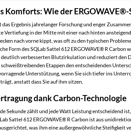
s Komforts: Wie der ERGOWAVE®-Sa
as Ergebnis jahrelanger Forschung und enger Zusammenar
e Vertiefung in der Mitte mit einer nach hinten ansteigend
 Becken nach vorne kippt, was oft zu den typischen Prob
ische Form des SQLab Sattel 612 ERGOWAVE® R Carbon wir
er deutlich verbesserten Blutzirkulation und reduziert de
i schweißtreibenden Etappen den entscheidenden Untersch
ervorragende Unterstützung, wenn Sie sich tiefer ins Unte
 trägt, anstatt dass Sie auf ihm sitzen.
ertragung dank Carbon-Technologie
ede Sekunde zählt und jede Watt Leistung entscheidend ist
SQLab Sattel 612 ERGOWAVE® R Carbon ist aus unidirektio
ausgerichtet, was ihm eine außergewöhnliche Steifigkeit ve