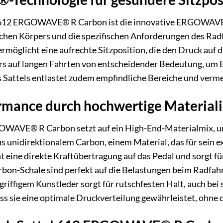
612 ERGOWAVE® R Carbon ist die innovative ERGOWAVE®-
hen Körpers und die spezifischen Anforderungen des Radf
möglicht eine aufrechte Sitzposition, die den Druck auf d
ders auf langen Fahrten von entscheidender Bedeutung, 
 Sattels entlastet zudem empfindliche Bereiche und verme
mance durch hochwertige Material
WAVE® R Carbon setzt auf ein High-End-Materialmix, um I
us unidirektionalem Carbon, einem Material, das für sein e
t eine direkte Kraftübertragung auf das Pedal und sorgt fü
bon-Schale sind perfekt auf die Belastungen beim Radfah
griffigem Kunstleder sorgt für rutschfesten Halt, auch b
ass sie eine optimale Druckverteilung gewährleistet, ohne 