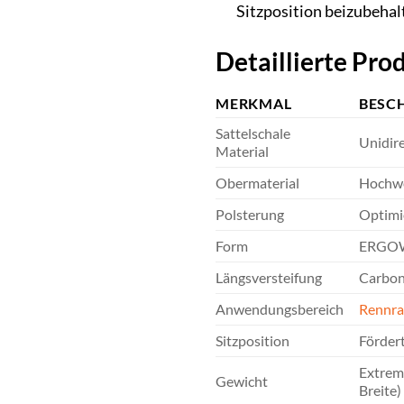
Sitzposition beizubehal
Detaillierte Pr
MERKMAL
BESC
Sattelschale
Unidire
Material
Obermaterial
Hochwer
Polsterung
Optimie
Form
ERGOWA
Längsversteifung
Carbon-
Anwendungsbereich
Rennr
Sitzposition
Fördert
Extrem
Gewicht
Breite)