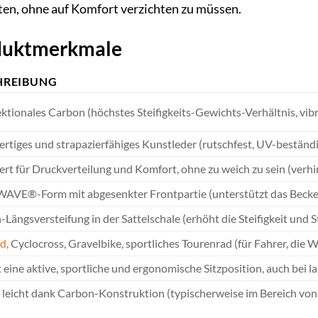
ten, ohne auf Komfort verzichten zu müssen.
oduktmerkmale
HREIBUNG
ktionales Carbon (höchstes Steifigkeits-Gewichts-Verhältnis, vi
tiges und strapazierfähiges Kunstleder (rutschfest, UV-beständ
rt für Druckverteilung und Komfort, ohne zu weich zu sein (verhin
VE®-Form mit abgesenkter Frontpartie (unterstützt das Becke
Längsversteifung in der Sattelschale (erhöht die Steifigkeit und St
ad
, Cyclocross, Gravelbike, sportliches Tourenrad (für Fahrer, di
 eine aktive, sportliche und ergonomische Sitzposition, auch bei 
 leicht dank Carbon-Konstruktion (typischerweise im Bereich vo