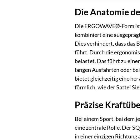
Die Anatomie de
Die ERGOWAVE®-Form ist d
kombiniert eine ausgeprägt
Dies verhindert, dass das
führt. Durch die ergonom
belastet. Das führt zu ein
langen Ausfahrten oder be
bietet gleichzeitig eine h
förmlich, wie der Sattel Sie
Präzise Kraftüb
Bei einem Sport, bei dem j
eine zentrale Rolle. Der 
in einer einzigen Richtung 