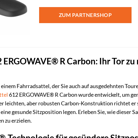
ZUM PARTNERSHOP
2 ERGOWAVE® R Carbon: Ihr Tor zu
h einem Fahrradsattel, der Sie auch auf ausgedehnten To
ttel
612 ERGOWAVE® R Carbon wurde entwickelt, um genau
ichten, aber robusten Carbon-Konstruktion richtet er si
ine gesunde Sitzposition legen. Erleben Sie, wie dieser Sa
n zu erzielen.
echnologie für gesündere Sitzpos