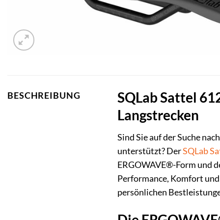
SQLab Sattel 61
BESCHREIBUNG
Langstrecken
Sind Sie auf der Suche nac
unterstützt? Der
SQLab
Sa
ERGOWAVE®-Form und der le
Performance, Komfort und e
persönlichen Bestleistunge
Die ERGOWAVE®-T