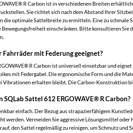
AVE® R Carbon ist in verschiedenen Breiten erhältlich. 
ckstellen. Sie richtet sich nach dem Abstand Ihrer Sitzb
die optimale Sattelbreite zu ermitteln. Eine zu schmale Sa
e Bewegungsfreiheit einschränken. Bitte konsultieren Sie 
n.
ür Fahrräder mit Federung geeignet?
ERGOWAVE® R Carbon ist universell einsetzbar und eignet 
lbikes mit Federgabel. Die ergonomische Form und die Mat
 Vibrationen erhalten bleibt. Die Carbon-Konstruktion b
nen SQLab Sattel 612 ERGOWAVE® R Carbon?
 denkbar einfach. Der Bezug aus strapazierfähigem Kunstle
t werden. Vermeiden Sie aggressive Lösungsmittel oder H
rauf, den Sattel regelmäßig zu reinigen, um Schmutz und 