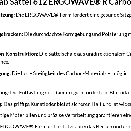
QLab Sattel 612 ERGOWAVE® R Carb
tzung:
Die ERGOWAVE®-Form fördert eine gesunde Sitzpos
gstrecken:
Die durchdachte Formgebung und Polsterung mi
on-Konstruktion:
Die Sattelschale aus unidirektionalem C
nce.
gung:
Die hohe Steifigkeit des Carbon-Materials ermöglicht
ung:
Die Entlastung der Dammregion fördert die Blutzirk
g:
Das griffige Kunstleder bietet sicheren Halt und ist wi
ge Materialien und präzise Verarbeitung garantieren eine
ERGOWAVE®-Form unterstützt aktiv das Becken und ermög