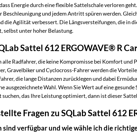
 dass Energie durch eine flexible Sattelschale verloren geht
der Beschleunigung und jedem Antritt spüren werden. Gleic
d die Agilität verbessert. Die Längsversteifungen, die in di
t, selbst unter hoher Belastung.
 SQLab Sattel 612 ERGOWAVE® R Car
 an alle Radfahrer, die keine Kompromisse bei Komfort un
er, Gravelbiker und Cyclocross-Fahrer werden die Vorte
nfahrer, die lange Distanzen zurücklegen und dabei Ermüd
ausgezeichnete Wahl. Wenn Sie Wert auf eine gesunde Si
t suchen, das Ihre Leistung optimiert, dann ist dieser Satte
stellte Fragen zu SQLab Sattel 61
 sind verfügbar und wie wähle ich die richtig