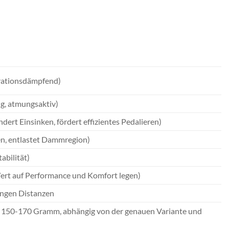
brationsdämpfend)
ig, atmungsaktiv)
dert Einsinken, fördert effizientes Pedalieren)
n, entlastet Dammregion)
abilität)
e Wert auf Performance und Komfort legen)
langen Distanzen
n 150-170 Gramm, abhängig von der genauen Variante und