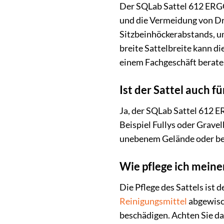
Der SQLab Sattel 612 ERGOW
und die Vermeidung von Dru
Sitzbeinhöckerabstands, um 
breite Sattelbreite kann di
einem Fachgeschäft berate
Ist der Sattel auch f
Ja, der SQLab Sattel 612 
Beispiel Fullys oder Grave
unebenem Gelände oder bei
Wie pflege ich mei
Die Pflege des Sattels ist
Reinigungsmittel
abgewisch
beschädigen. Achten Sie da