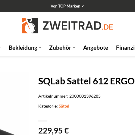
Von TOP Marken ✓
Bekleidung
Zubehör
Angebote
Finanz
SQLab Sattel 612 ERG
Artikelnummer:
2000001396285
Kategorie:
Sättel
229,95
€