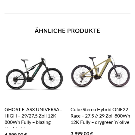
ÄHNLICHE PRODUKTE
GHOST E-ASX UNIVERSAL
Cube Stereo Hybrid ONE22
HIGH – 29/27,5 Zoll 12K
Race – 27.5 // 29 Zoll 800Wh
800Wh Fully – blazing
12K Fully – drygreen´n´olive
black/misty gray
3.999,00
€
4.999,00
€