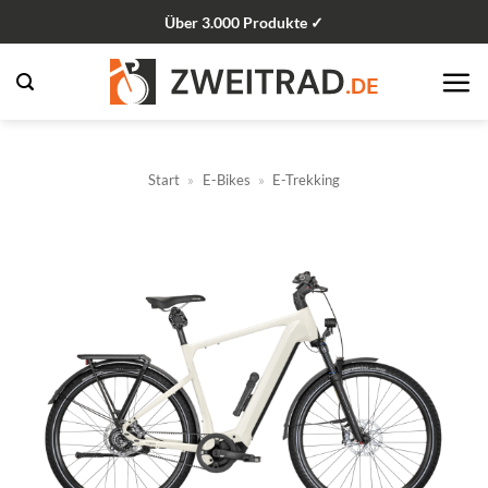
Zum
Über 3.000 Produkte ✓
Inhalt
springen
Start
»
E-Bikes
»
E-Trekking