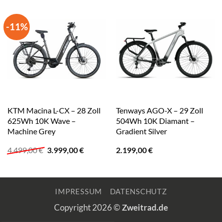
-11%
KTM Macina L-CX – 28 Zoll
Tenways AGO-X – 29 Zoll
625Wh 10K Wave –
504Wh 10K Diamant –
Machine Grey
Gradient Silver
Ursprünglicher
Aktueller
4.499,00
€
3.999,00
€
2.199,00
€
Preis
Preis
war:
ist:
4.499,00 €
3.999,00 €.
IMPRESSUM
DATENSCHUTZ
Copyright 2026 ©
Zweitrad.de