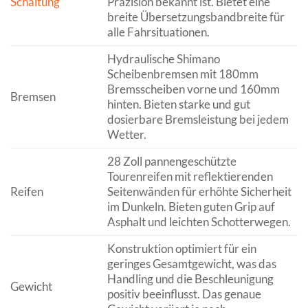
Schaltung
Präzision bekannt ist. Bietet eine
breite Übersetzungsbandbreite für
alle Fahrsituationen.
Hydraulische Shimano
Scheibenbremsen mit 180mm
Bremsscheiben vorne und 160mm
Bremsen
hinten. Bieten starke und gut
dosierbare Bremsleistung bei jedem
Wetter.
28 Zoll pannengeschützte
Tourenreifen mit reflektierenden
Reifen
Seitenwänden für erhöhte Sicherheit
im Dunkeln. Bieten guten Grip auf
Asphalt und leichten Schotterwegen.
Konstruktion optimiert für ein
geringes Gesamtgewicht, was das
Handling und die Beschleunigung
Gewicht
positiv beeinflusst. Das genaue