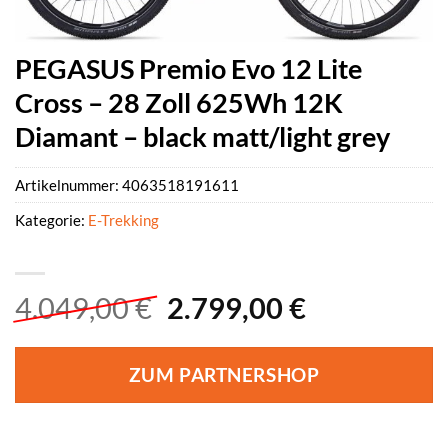
PEGASUS Premio Evo 12 Lite
Cross – 28 Zoll 625Wh 12K
Diamant – black matt/light grey
Artikelnummer:
4063518191611
Kategorie:
E-Trekking
Ursprünglicher
Aktueller
4.049,00
€
2.799,00
€
Preis
Preis
war:
ist:
ZUM PARTNERSHOP
4.049,00 €
2.799,00 €