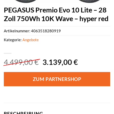
PEGASUS Premio Evo 10 Lite – 28
Zoll 750Wh 10K Wave – hyper red
Artikelnummer:
4063518280919
Kategorie:
Angebote
Ursprünglicher
Aktueller
4.499,00
€
3.139,00
€
Preis
Preis
war:
ist:
ZUM PARTNERSHOP
4.499,00 €
3.139,00 €
BESCHREIBUNG