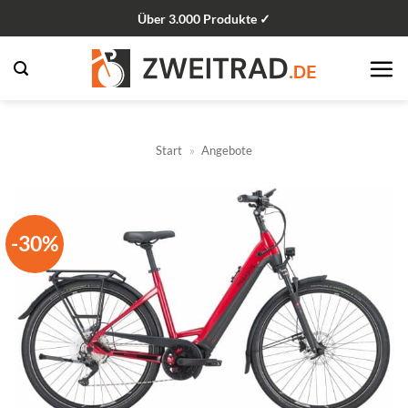
Zum
Über 3.000 Produkte ✓
Inhalt
springen
Start
»
Angebote
-30%