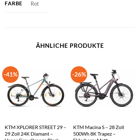
FARBE
Rot
ÄHNLICHE PRODUKTE
-41%
-26%
KTM XPLORER STREET 29 –
KTM Macina S – 28 Zoll
29 Zoll 24K Diamant –
500Wh 8K Trapez –