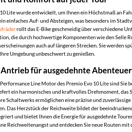
0 Lite wurde entwickelt, um Ihnen ein Höchstmaß an Fa
n einfaches Auf- und Absteigen, was besonders im Stadtve
ufräder
rollt das E-Bike geschmeidig über verschiedene Unt
tion, die durch hochwertige Komponenten wie den Selle R
rscheinungen auch auf längeren Strecken. Sie werden spür
t, Ihre Umgebung unbeschwert zu genießen.
r Antrieb für ausgedehnte Abenteuer
Performance Line Motor des Premio Evo 10 Lite sind Sie b
efert ein harmonisches und kraftvolles Drehmoment, das Si
e Schaltwerks ermöglichen eine präzise und zuverlässige 
nden. Das Herzstück der Reichweite bildet der beeindruck
riert und bietet Ihnen die Energie für ausgedehnte Touren, 
hne Reichweitenangst und entdecken Sie neue Routen mit dem