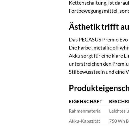
Kettenschaltung, ist darau
Fortbewegungsmittel, sonde
Ästhetik trifft a
Das PEGASUS Premio Evo 10
Die Farbe „metallic off whi
Akku sorgt für eine klare 
unterstreichen den Premium
Stilbewusstsein und eine Vo
Produkteigensch
EIGENSCHAFT
BESCHR
Rahmenmaterial
Leichtes u
Akku-Kapazität
750 Wh Bo