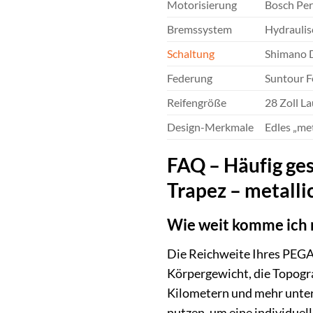
Motorisierung
Bosch Per
Bremssystem
Hydraulis
Schaltung
Shimano D
Federung
Suntour F
Reifengröße
28 Zoll La
Design-Merkmale
Edles „met
FAQ – Häufig ge
Trapez – metallic
Wie weit komme ich 
Die Reichweite Ihres PEGA
Körpergewicht, die Topogr
Kilometern und mehr unter
nutzen, um eine individuell