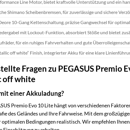
formance Line Motor, bietet kraftvolle Unterstützung und ein ha
che Shimano Scheibenbremsen, für zuverlässige und sichere Verzö
eore 10-Gang Kettenschaltung, präzise Gangwechsel für optimal
edergabel mit Lockout-Funktion, absorbiert Stöße und bietet zus
ufräder, für ein ruhiges Fahrverhalten und gute Überrolleigenscha
allic off white“ Finish, integrierter Akku für eine klare Linienfüh
stellte Fragen zu PEGASUS Premio E
 off white
mit einer Akkuladung?
SUS Premio Evo 10 Lite hängt von verschiedenen Faktoren 
afie des Geländes und Ihre Fahrweise. Mit dem großzügig
 optimalen Bedingungen realistisch. Wir empfehlen Ihnen,
e Einschätzung zu erhalten.