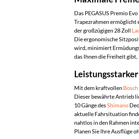
Das PEGASUS Premio Evo 1
Trapezrahmen ermöglicht ei
der großzügigen 28 Zoll
La
Die ergonomische Sitzposi
wird, minimiert Ermüdungse
das Ihnen die Freiheit gib
Leistungsstarke
Mit dem kraftvollen
Bosch
Dieser bewährte Antrieb li
10 Gänge des
Shimano
Deor
aktuelle Fahrsituation fi
nahtlos in den Rahmen integ
Planen Sie Ihre Ausflüge o