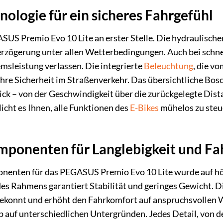
nologie für ein sicheres Fahrgefühl
SUS Premio Evo 10 Lite an erster Stelle. Die hydraulisc
erzögerung unter allen Wetterbedingungen. Auch bei schne
emsleistung verlassen. Die integrierte
Beleuchtung
, die v
hre Sicherheit im Straßenverkehr. Das übersichtliche Bos
ick – von der Geschwindigkeit über die zurückgelegte Dist
icht es Ihnen, alle Funktionen des
E-Bikes
mühelos zu steu
ponenten für Langlebigkeit und Fa
nenten für das PEGASUS Premio Evo 10 Lite wurde auf höc
s Rahmens garantiert Stabilität und geringes Gewicht. D
ekonnt und erhöht den Fahrkomfort auf anspruchsvollen 
p auf unterschiedlichen Untergründen. Jedes Detail, von 