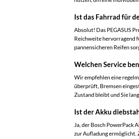
Ist das Fahrrad für 
Absolut! Das PEGASUS Prem
Reichweite hervorragend fü
pannensicheren Reifen sorg
Welchen Service benö
Wir empfehlen eine regelm
überprüft, Bremsen eingeste
Zustand bleibt und Sie lan
Ist der Akku diebsta
Ja, der Bosch PowerPack Ak
zur Aufladung ermöglicht. 