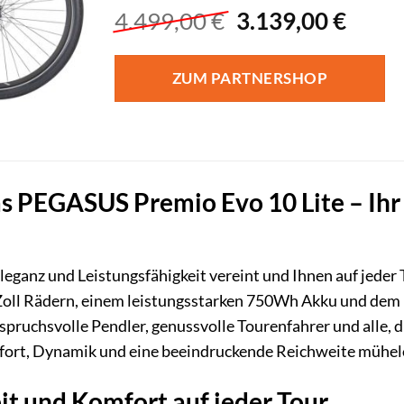
Ursprünglicher
Aktue
4.499,00
€
3.139,00
€
Preis
Preis
war:
ist:
ZUM PARTNERSHOP
4.499,00 €
3.139
s PEGASUS Premio Evo 10 Lite – Ihr z
Eleganz und Leistungsfähigkeit vereint und Ihnen auf jeder
 Zoll Rädern, einem leistungsstarken 750Wh Akku und dem 
nspruchsvolle Pendler, genussvolle Tourenfahrer und alle, d
fort, Dynamik und eine beeindruckende Reichweite mühel
t und Komfort auf jeder Tour