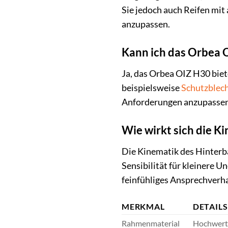
Sie jedoch auch Reifen mit 
anzupassen.
Kann ich das Orbea 
Ja, das Orbea OIZ H30 bie
beispielsweise
Schutzblec
Anforderungen anzupassen
Wie wirkt sich die K
Die Kinematik des Hinterba
Sensibilität für kleinere 
feinfühliges Ansprechverh
MERKMAL
DETAILS
Rahmenmaterial
Hochwerti