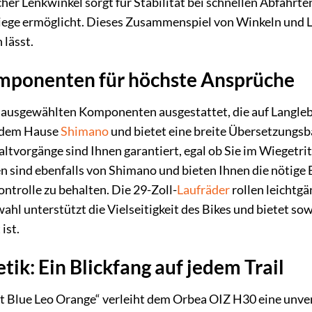
cher Lenkwinkel sorgt für Stabilität bei schnellen Abfahrten
tiege ermöglicht. Dieses Zusammenspiel von Winkeln und Län
 lässt.
mponenten für höchste Ansprüche
ausgewählten Komponenten ausgestattet, die auf Langlebi
 dem Hause
Shimano
und bietet eine breite Übersetzungsba
haltvorgänge sind Ihnen garantiert, egal ob Sie im Wiegetr
 sind ebenfalls von Shimano und bieten Ihnen die nötige 
ontrolle zu behalten. Die 29-Zoll-
Laufräder
rollen leichtgä
hl unterstützt die Vielseitigkeit des Bikes und bietet sow
ist.
tik: Ein Blickfang auf jedem Trail
Blue Leo Orange“ verleiht dem Orbea OIZ H30 eine unverk