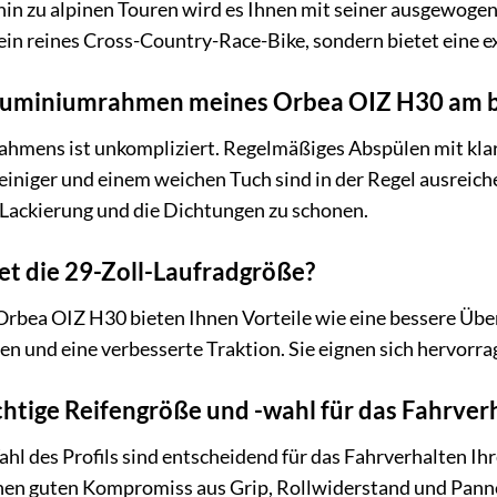
 hin zu alpinen Touren wird es Ihnen mit seiner ausgewogene
ein reines Cross-Country-Race-Bike, sondern bietet eine e
Aluminiumrahmen meines Orbea OIZ H30 am 
ahmens ist unkompliziert. Regelmäßiges Abspülen mit kla
iniger und einem weichen Tuch sind in der Regel ausreich
 Lackierung und die Dichtungen zu schonen.
et die 29-Zoll-Laufradgröße?
Orbea OIZ H30 bieten Ihnen Vorteile wie eine bessere Über
n und eine verbesserte Traktion. Sie eignen sich hervorra
ichtige Reifengröße und -wahl für das Fahrver
hl des Profils sind entscheidend für das Fahrverhalten Ih
einen guten Kompromiss aus Grip, Rollwiderstand und Pann