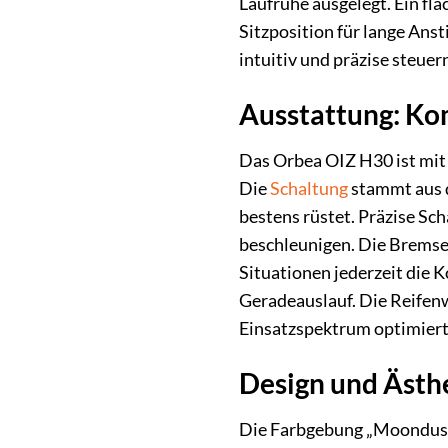
Laufruhe ausgelegt. Ein fla
Sitzposition für lange Ans
intuitiv und präzise steuern
Ausstattung: Ko
Das Orbea OIZ H30 ist mit 
Die
Schaltung
stammt aus
bestens rüstet. Präzise Sc
beschleunigen. Die Bremsen
Situationen jederzeit die K
Geradeauslauf. Die Reifenwa
Einsatzspektrum optimiert 
Design und Ästhe
Die Farbgebung „Moondust 