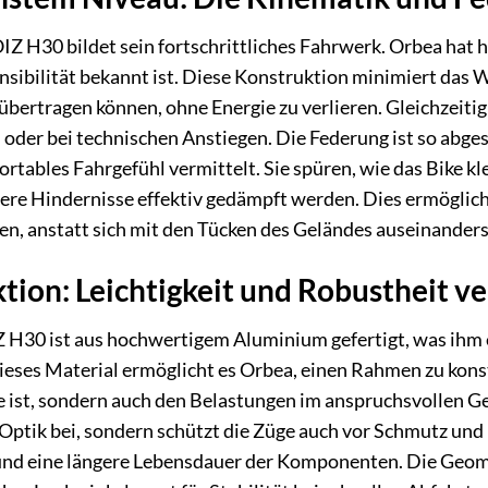
Z H30 bildet sein fortschrittliches Fahrwerk. Orbea hat 
Sensibilität bekannt ist. Diese Konstruktion minimiert das
 übertragen können, ohne Energie zu verlieren. Gleichzeiti
oder bei technischen Anstiegen. Die Federung ist so abge
fortables Fahrgefühl vermittelt. Sie spüren, wie das Bike
re Hindernisse effektiv gedämpft werden. Dies ermöglicht e
en, anstatt sich mit den Tücken des Geländes auseinander
on: Leichtigkeit und Robustheit ve
H30 ist aus hochwertigem Aluminium gefertigt, was ihm 
Dieses Material ermöglicht es Orbea, einen Rahmen zu konst
e ist, sondern auch den Belastungen im anspruchsvollen Ge
 Optik bei, sondern schützt die Züge auch vor Schmutz un
nd eine längere Lebensdauer der Komponenten. Die Geom