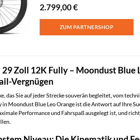
2.799,00
€
ZUM PARTNERSHOP
29 Zoll 12K Fully – Moondust Blue L
ail-Vergnügen
e, das Sie auf jeder Strecke souverän begleitet, vom techn
y in Moondust Blue Leo Orange ist die Antwort auf Ihre Su
aximale Performance und Fahrspaß ausgelegt ist, und richt
len.
chstem Niveau: Die Kinematik und F