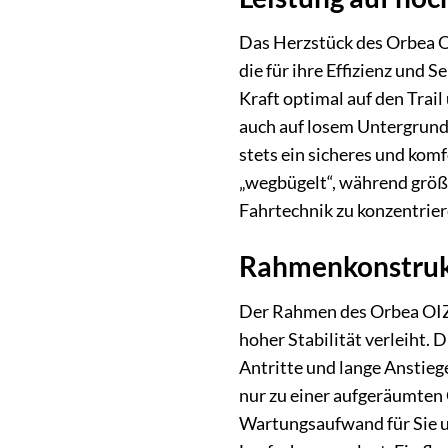
Das Herzstück des Orbea OI
die für ihre Effizienz und 
Kraft optimal auf den Trail
auch auf losem Untergrund 
stets ein sicheres und kom
„wegbügelt“, während größe
Fahrtechnik zu konzentrier
Rahmenkonstrukti
Der Rahmen des Orbea OIZ 
hoher Stabilität verleiht. 
Antritte und lange Anstieg
nur zu einer aufgeräumten
Wartungsaufwand für Sie u