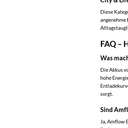
Diese Katego
angenehme F
Alltagstaugl
FAQ – H
Was mach
Die Akkus v
hohe Energie
Entladekurv
sorgt.
Sind Amfl
Ja, Amflow E