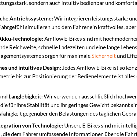
istungsstark, sondern auch intuitiv bedienbar und komforta
liche Antriebssysteme:
Wir integrieren leistungsstarke un
Fahrgefühl simulieren und dem Fahrer ein kraftvolles, aber 
Akku-Technologie:
Amflow E-Bikes sind mit hochmodernen 
de Reichweite, schnelle Ladezeiten und eine lange Leben
agementsysteme sorgen für maximale
Sicherheit
und Effiz
es und intuitives Design:
Jedes Amflow E-Bike ist so konz
rie bis zur Positionierung der Bedienelemente ist alles 
.
und Langlebigkeit:
Wir verwenden ausschließlich hochwer
die für ihre Stabilität und ihr geringes Gewicht bekannt s
fähigkeit gegenüber den Belastungen des täglichen Gebra
tegration von Technologie:
Unsere E-Bikes sind mit intell
, die dem Fahrer umfassende Informationen über die Fahr