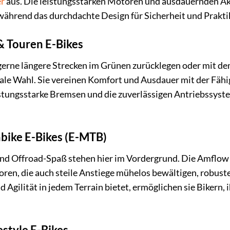
er
aus. Die leistungsstarken Motoren und ausdauernden A
ährend das durchdachte Design für Sicherheit und Praktik
& Touren E-Bikes
e gerne längere Strecken im Grünen zurücklegen oder mit d
eale Wahl. Sie vereinen Komfort und Ausdauer mit der Fäh
stungsstarke Bremsen und die zuverlässigen Antriebssyst
bike E-Bikes (E-MTB)
nd Offroad-Spaß stehen hier im Vordergrund. Die Amflow 
ren, die auch steile Anstiege mühelos bewältigen, robus
d Agilität in jedem Terrain bietet, ermöglichen sie Bikern, 
estyle E-Bikes