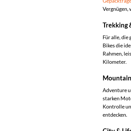
Gepäckträg
Vergnügen, w
Trekking 
Für alle, di
Bikes die id
Rahmen, lei
Kilometer.
Mountain
Adventure u
starken Moto
Kontrolle un
entdecken.
City & Lif