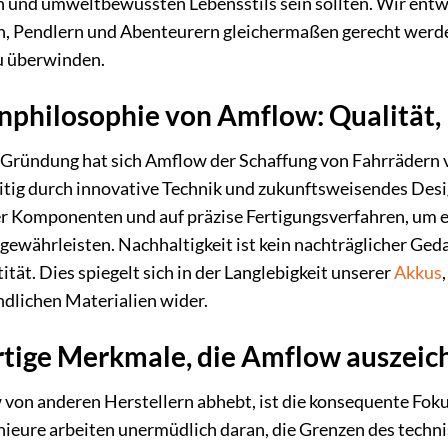
n und umweltbewussten Lebensstils sein sollten. Wir entw
n, Pendlern und Abenteurern gleichermaßen gerecht werde
u überwinden.
nphilosophie von Amflow: Qualität,
 Gründung hat sich Amflow der Schaffung von Fahrrädern v
itig durch innovative Technik und zukunftsweisendes Des
r Komponenten und auf präzise Fertigungsverfahren, um e
gewährleisten. Nachhaltigkeit ist kein nachträglicher Ged
tät. Dies spiegelt sich in der Langlebigkeit unserer
Akkus
dlichen Materialien wider.
rtige Merkmale, die Amflow auszeic
on anderen Herstellern abhebt, ist die konsequente Fokus
ieure arbeiten unermüdlich daran, die Grenzen des techni