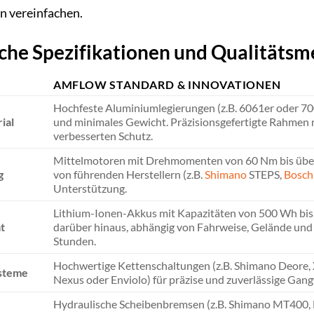
n vereinfachen.
che Spezifikationen und Qualitäts
AMFLOW STANDARD & INNOVATIONEN
Hochfeste Aluminiumlegierungen (z.B. 6061er oder 70
ial
und minimales Gewicht. Präzisionsgefertigte Rahmen m
verbesserten Schutz.
Mittelmotoren mit Drehmomenten von 60 Nm bis über
g
von führenden Herstellern (z.B.
Shimano
STEPS,
Bosch
Unterstützung.
Lithium-Ionen-Akkus mit Kapazitäten von 500 Wh bis 
t
darüber hinaus, abhängig von Fahrweise, Gelände und
Stunden.
Hochwertige Kettenschaltungen (z.B. Shimano Deore,
steme
Nexus oder Enviolo) für präzise und zuverlässige Ga
Hydraulische Scheibenbremsen (z.B. Shimano MT400, 