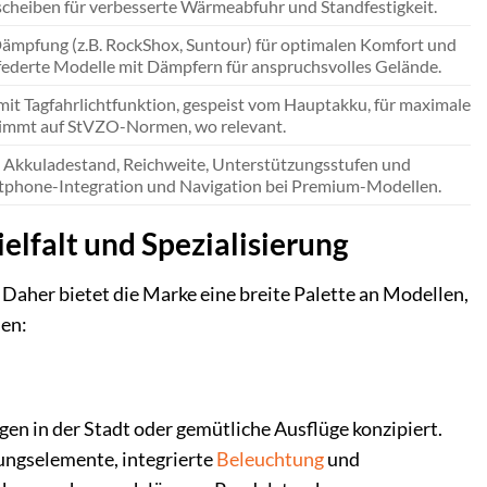
cheiben für verbesserte Wärmeabfuhr und Standfestigkeit.
Dämpfung (z.B. RockShox, Suntour) für optimalen Komfort und
federte Modelle mit Dämpfern für anspruchsvolles Gelände.
it Tagfahrlichtfunktion, gespeist vom Hauptakku, für maximale
stimmt auf StVZO-Normen, wo relevant.
t, Akkuladestand, Reichweite, Unterstützungsstufen und
rtphone-Integration und Navigation bei Premium-Modellen.
elfalt und Spezialisierung
 Daher bietet die Marke eine breite Palette an Modellen,
den:
gen in der Stadt oder gemütliche Ausflüge konzipiert.
rungselemente, integrierte
Beleuchtung
und