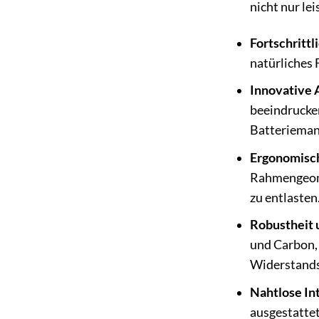
nicht nur le
Fortschritt
natürliches 
Innovative 
beeindrucken
Batterieman
Ergonomisch
Rahmengeomet
zu entlasten
Robustheit 
und Carbon, 
Widerstands
Nahtlose In
ausgestattet