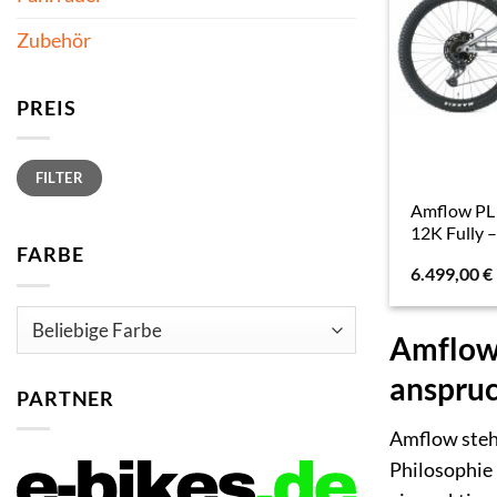
Zubehör
PREIS
Min.
Max.
FILTER
Preis
Preis
Amflow PL 
12K Fully –
FARBE
6.499,00
€
Amflow:
anspruc
PARTNER
Amflow steh
Philosophie 