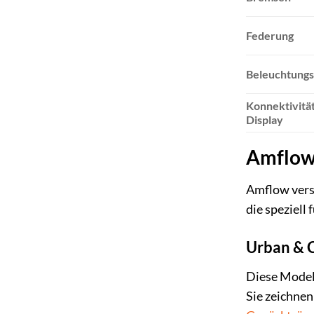
Federung
Beleuchtung
Konnektivitä
Display
Amflow 
Amflow verst
die speziell
Urban & 
Diese Modell
Sie zeichnen