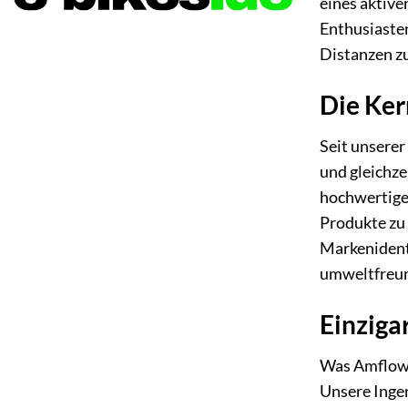
eines aktive
Enthusiaste
Distanzen z
Die Ker
Seit unserer
und gleichze
hochwertige
Produkte zu 
Markenidenti
umweltfreun
Einziga
Was Amflow v
Unsere Ingen