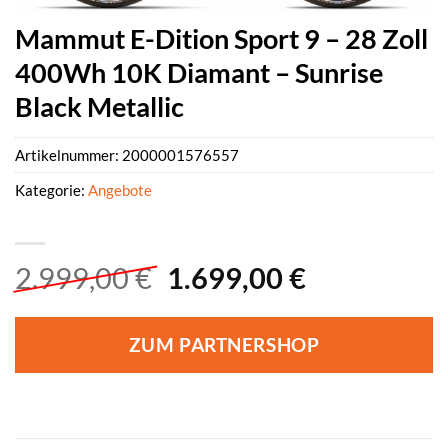
Mammut E-Dition Sport 9 – 28 Zoll
400Wh 10K Diamant – Sunrise
Black Metallic
Artikelnummer:
2000001576557
Kategorie:
Angebote
Ursprünglicher
Aktueller
2.999,00
€
1.699,00
€
Preis
Preis
war:
ist:
ZUM PARTNERSHOP
2.999,00 €
1.699,00 €