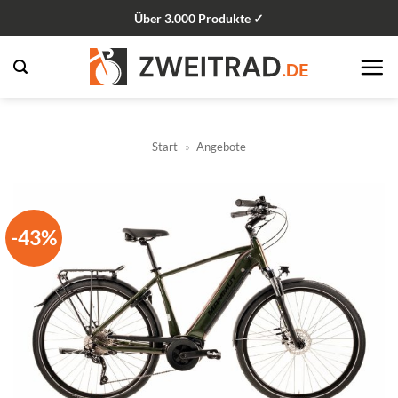
Zum
Über 3.000 Produkte ✓
Inhalt
springen
Start
»
Angebote
-43%