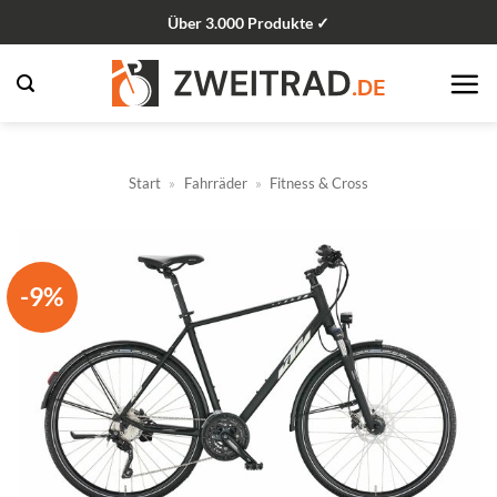
Zum
Über 3.000 Produkte ✓
Inhalt
springen
Start
»
Fahrräder
»
Fitness & Cross
-9%