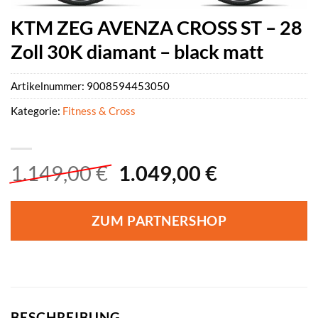
KTM ZEG AVENZA CROSS ST – 28
Zoll 30K diamant – black matt
Artikelnummer:
9008594453050
Kategorie:
Fitness & Cross
Ursprünglicher
Aktueller
1.149,00
€
1.049,00
€
Preis
Preis
war:
ist:
ZUM PARTNERSHOP
1.149,00 €
1.049,00 €
BESCHREIBUNG