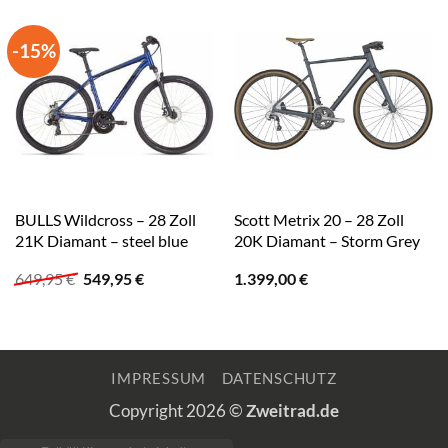
-15%
BULLS Wildcross – 28 Zoll
Scott Metrix 20 – 28 Zoll
21K Diamant – steel blue
20K Diamant – Storm Grey
Ursprünglicher
Aktueller
649,95
€
549,95
€
1.399,00
€
Preis
Preis
war:
ist:
649,95 €
549,95 €.
IMPRESSUM
DATENSCHUTZ
Copyright 2026 ©
Zweitrad.de