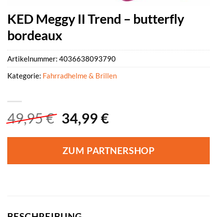
KED Meggy II Trend – butterfly
bordeaux
Artikelnummer:
4036638093790
Kategorie:
Fahrradhelme & Brillen
Ursprünglicher
Aktueller
49,95
€
34,99
€
Preis
Preis
war:
ist:
ZUM PARTNERSHOP
49,95 €
34,99 €.
BESCHREIBUNG