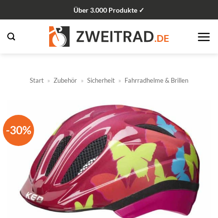
Zum
Über 3.000 Produkte ✓
Inhalt
springen
Start
»
Zubehör
»
Sicherheit
»
Fahrradhelme & Brillen
-30%