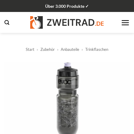
Zum
Über 3.000 Produkte ✓
Inhalt
springen
Start
»
Zubehör
»
Anbauteile
»
Trinkflaschen