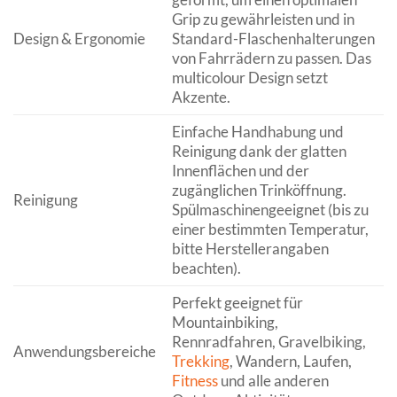
Grip zu gewährleisten und in
Design & Ergonomie
Standard-Flaschenhalterungen
von Fahrrädern zu passen. Das
multicolour Design setzt
Akzente.
Einfache Handhabung und
Reinigung dank der glatten
Innenflächen und der
zugänglichen Trinköffnung.
Reinigung
Spülmaschinengeeignet (bis zu
einer bestimmten Temperatur,
bitte Herstellerangaben
beachten).
Perfekt geeignet für
Mountainbiking,
Rennradfahren, Gravelbiking,
Anwendungsbereiche
Trekking
, Wandern, Laufen,
Fitness
und alle anderen