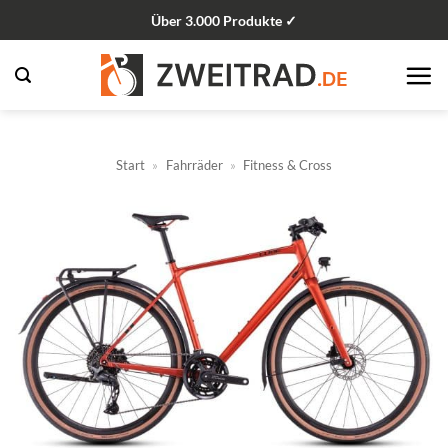
Zum
Über 3.000 Produkte ✓
Inhalt
springen
Start
»
Fahrräder
»
Fitness & Cross