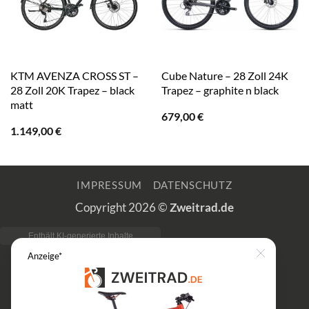
KTM AVENZA CROSS ST –
Cube Nature – 28 Zoll 24K
28 Zoll 20K Trapez – black
Trapez – graphite n black
matt
679,00
€
1.149,00
€
IMPRESSUM
DATENSCHUTZ
Copyright 2026 ©
Zweitrad.de
Anzeige*
Close