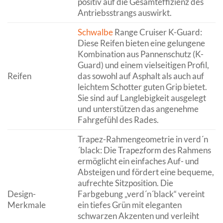
positiv auf die Gesamteffizienz des
Antriebsstrangs auswirkt.
Schwalbe
Range Cruiser K-Guard:
Diese Reifen bieten eine gelungene
Kombination aus Pannenschutz (K-
Guard) und einem vielseitigen Profil,
Reifen
das sowohl auf Asphalt als auch auf
leichtem Schotter guten Grip bietet.
Sie sind auf Langlebigkeit ausgelegt
und unterstützen das angenehme
Fahrgefühl des Rades.
Trapez-Rahmengeometrie in verd´n
´black: Die Trapezform des Rahmens
ermöglicht ein einfaches Auf- und
Absteigen und fördert eine bequeme,
aufrechte Sitzposition. Die
Design-
Farbgebung „verd´n´black“ vereint
Merkmale
ein tiefes Grün mit eleganten
schwarzen Akzenten und verleiht