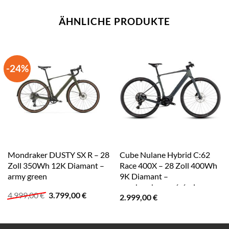
ÄHNLICHE PRODUKTE
-24%
Mondraker DUSTY SX R – 28
Cube Nulane Hybrid C:62
Zoll 350Wh 12K Diamant –
Race 400X – 28 Zoll 400Wh
army green
9K Diamant –
sagebrushgreen´n´prism
Ursprünglicher
Aktueller
4.999,00
€
3.799,00
€
2.999,00
€
Preis
Preis
war:
ist:
4.999,00 €
3.799,00 €.