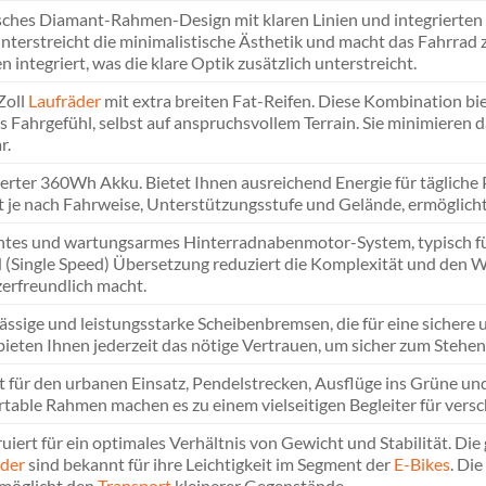
sches Diamant-Rahmen-Design mit klaren Linien und integrierte
nterstreicht die minimalistische Ästhetik und macht das Fahrrad 
 integriert, was die klare Optik zusätzlich unterstreicht.
Zoll
Laufräder
mit extra breiten Fat-Reifen. Diese Kombination b
es Fahrgefühl, selbst auf anspruchsvollem Terrain. Sie minimier
r.
ierter 360Wh Akku. Bietet Ihnen ausreichend Energie für täglich
rt je nach Fahrweise, Unterstützungsstufe und Gelände, ermöglicht
entes und wartungsarmes Hinterradnabenmotor-System, typisch für
 (Single Speed) Übersetzung reduziert die Komplexität und den
erfreundlich macht.
ässige und leistungsstarke Scheibenbremsen, die für eine sichere
bieten Ihnen jederzeit das nötige Vertrauen, um sicher zum Steh
t für den urbanen Einsatz, Pendelstrecken, Ausflüge ins Grüne un
table Rahmen machen es zu einem vielseitigen Begleiter für ver
uiert für ein optimales Verhältnis von Gewicht und Stabilität. 
der
sind bekannt für ihre Leichtigkeit im Segment der
E-Bikes
. Di
möglicht den
Transport
kleinerer Gegenstände.