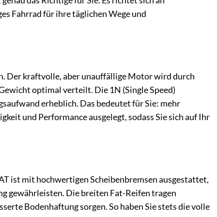
enau das Richtige für Sie. Es richtet sich an
iges Fahrrad für ihre täglichen Wege und
. Der kraftvolle, aber unauffällige Motor wird durch
Gewicht optimal verteilt. Die 1N (Single Speed)
gsaufwand erheblich. Das bedeutet für Sie: mehr
keit und Performance ausgelegt, sodass Sie sich auf Ihr
AT ist mit hochwertigen Scheibenbremsen ausgestattet,
ng gewährleisten. Die breiten Fat-Reifen tragen
esserte Bodenhaftung sorgen. So haben Sie stets die volle