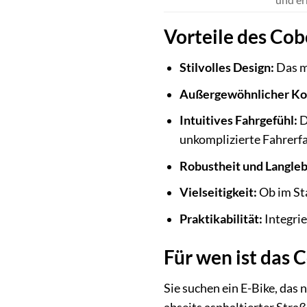
Vorteile des Cob
Stilvolles Design:
Das m
Außergewöhnlicher Ko
Intuitives Fahrgefühl:
D
unkomplizierte Fahrerf
Robustheit und Langleb
Vielseitigkeit:
Ob im Sta
Praktikabilität:
Integrie
Für wen ist das 
Sie suchen ein E-Bike, das 