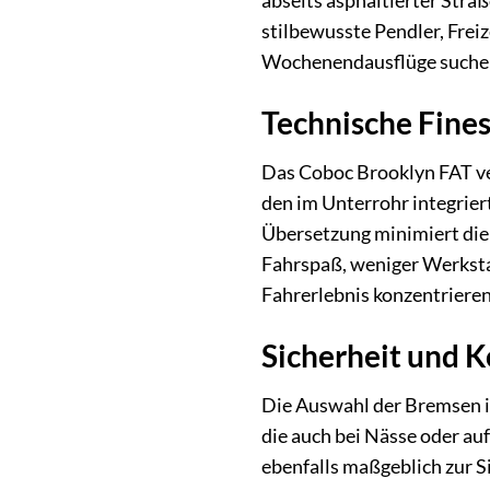
abseits asphaltierter Straß
stilbewusste Pendler, Freiz
Wochenendausflüge suche
Technische Fine
Das Coboc Brooklyn FAT ver
den im Unterrohr integriert
Übersetzung minimiert die
Fahrspaß, weniger Werkstat
Fahrerlebnis konzentriere
Sicherheit und Ko
Die Auswahl der Bremsen i
die auch bei Nässe oder au
ebenfalls maßgeblich zur Si