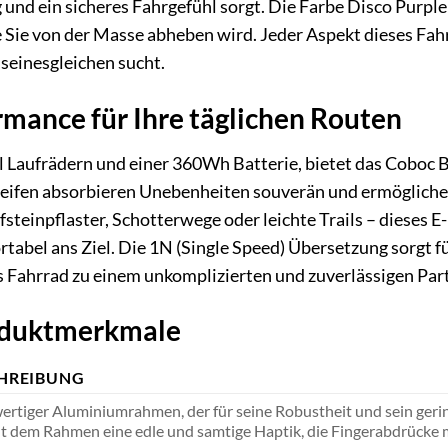
und ein sicheres Fahrgefühl sorgt. Die Farbe Disco Purple
e Sie von der Masse abheben wird. Jeder Aspekt dieses Fah
 seinesgleichen sucht.
mance für Ihre täglichen Routen
l Laufrädern und einer 360Wh Batterie, bietet das Coboc B
-Reifen absorbieren Unebenheiten souverän und ermögliche
steinpflaster, Schotterwege oder leichte Trails – dieses 
rtabel ans Ziel. Die 1N (Single Speed) Übersetzung sorgt f
Fahrrad zu einem unkomplizierten und zuverlässigen Part
oduktmerkmale
HREIBUNG
rtiger Aluminiumrahmen, der für seine Robustheit und sein gerin
ht dem Rahmen eine edle und samtige Haptik, die Fingerabdrücke m