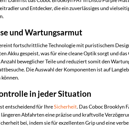
en? Dann ist das Coboc Brooklyn FAT in Disco Purple Matt g
eitradler und Entdecker, die ein zuverlässiges und vielseit
n.
sse und Wartungsarmut
eint fortschrittliche Technologie mit puristischem Design
en Akku gespeist, was für eine cleane Optik sorgt und das 
 Anzahl beweglicher Teile und reduziert somit den Wartun
tbesuche. Die Auswahl der Komponenten ist auf Langlebig
n können.
ntrolle in jeder Situation
st entscheidend für Ihre
Sicherheit
. Das Coboc Brooklyn F
f längeren Abfahrten eine präzise und kraftvolle Verzögeru
cherheit bei, indem sie für exzellenten Grip und eine verb