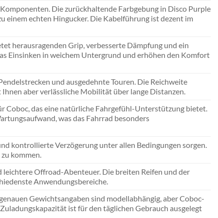
n Komponenten. Die zurückhaltende Farbgebung in Disco Purple
zu einem echten Hingucker. Die Kabelführung ist dezent im
ietet herausragenden Grip, verbesserte Dämpfung und ein
en das Einsinken in weichem Untergrund und erhöhen den Komfort
e Pendelstrecken und ausgedehnte Touren. Die Reichweite
 Ihnen aber verlässliche Mobilität über lange Distanzen.
 Coboc, das eine natürliche Fahrgefühl-Unterstützung bietet.
 Wartungsaufwand, was das Fahrrad besonders
 und kontrollierte Verzögerung unter allen Bedingungen sorgen.
en zu kommen.
d leichtere Offroad-Abenteuer. Die breiten Reifen und der
schiedenste Anwendungsbereiche.
Die genauen Gewichtsangaben sind modellabhängig, aber Coboc-
e Zuladungskapazität ist für den täglichen Gebrauch ausgelegt