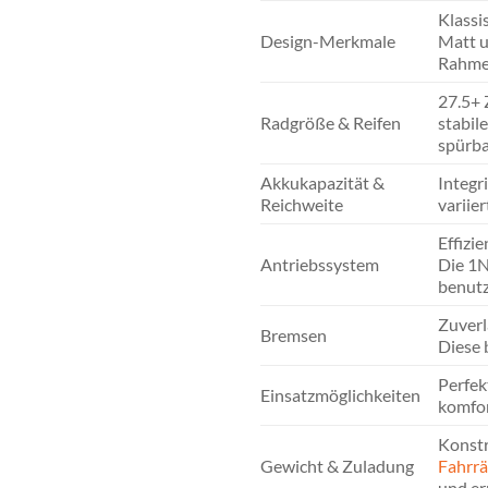
Klassi
Design-Merkmale
Matt u
Rahmen
27.5+ 
Radgröße & Reifen
stabil
spürba
Akkukapazität &
Integr
Reichweite
variie
Effizi
Antriebssystem
Die 1N
benutz
Zuverl
Bremsen
Diese 
Perfek
Einsatzmöglichkeiten
komfor
Konstr
Gewicht & Zuladung
Fahrrä
und er