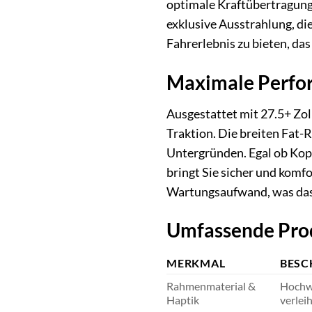
optimale Kraftübertragung 
exklusive Ausstrahlung, di
Fahrerlebnis zu bieten, das
Maximale Perfor
Ausgestattet mit 27.5+ Zol
Traktion. Die breiten Fat
Untergründen. Egal ob Kopf
bringt Sie sicher und komfo
Wartungsaufwand, was das 
Umfassende Pr
MERKMAL
BESC
Rahmenmaterial &
Hochwe
Haptik
verlei