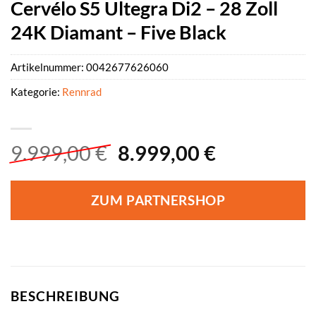
Cervélo S5 Ultegra Di2 – 28 Zoll
24K Diamant – Five Black
Artikelnummer:
0042677626060
Kategorie:
Rennrad
Ursprünglicher
Aktueller
9.999,00
€
8.999,00
€
Preis
Preis
war:
ist:
ZUM PARTNERSHOP
9.999,00 €
8.999,00 €
BESCHREIBUNG