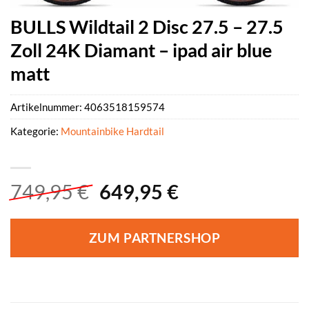
BULLS Wildtail 2 Disc 27.5 – 27.5
Zoll 24K Diamant – ipad air blue
matt
Artikelnummer:
4063518159574
Kategorie:
Mountainbike Hardtail
Ursprünglicher
Aktueller
749,95
€
649,95
€
Preis
Preis
war:
ist:
ZUM PARTNERSHOP
749,95 €
649,95 €.