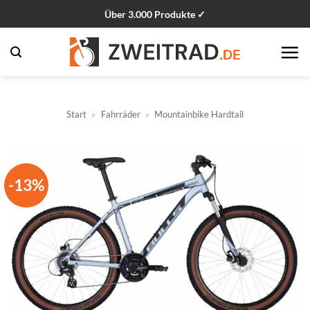
Zum
Über 3.000 Produkte ✓
Inhalt
springen
Start
»
Fahrräder
»
Mountainbike Hardtail
-13%