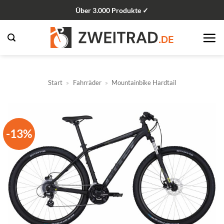
Zum
Über 3.000 Produkte ✓
Inhalt
springen
Start
»
Fahrräder
»
Mountainbike Hardtail
-13%