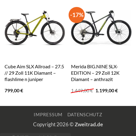
-17%
Cube Aim SLX Allroad – 27.5
Merida BIG.NINE SLX-
// 29 Zoll 11K Diamant –
EDITION – 29 Zoll 12K
flashlime n juniper
Diamant – anthrazit
Ursprünglicher
Aktuelle
799,00
€
1.449,00
€
1.199,00
€
Preis
Preis
war:
ist:
1.449,00 €
1.199,00
IMPRESSUM
DATENSCHUTZ
Copyright 2026 ©
Zweitrad.de