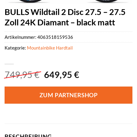
BULLS Wildtail 2 Disc 27.5 – 27.5
Zoll 24K Diamant – black matt
Artikelnummer:
4063518159536
Kategorie:
Mountainbike Hardtail
Ursprünglicher
Aktueller
749,95
€
649,95
€
Preis
Preis
war:
ist:
ZUM PARTNERSHOP
749,95 €
649,95 €.
BESCHREIBUNG