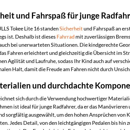
heit und Fahrspaß für junge Radfah
ULLS Tokee Lite 16 standen
Sicherheit
und Fahrspaß an erste
gs ist. Deshalb ist dieses
Fahrrad
mit zuverlässigen Bremse
auch bei unerwarteten Situationen. Die kindgerechte Geom
as Fahren erleichtert und gleichzeitig die Übersicht im St
hen Agilität und Laufruhe, sodass Ihr Kind auch auf versch
alen Halt, damit die Freude am Fahren nicht durch Unsich
terialien und durchdachte Kompon
ichnet sich durch die Verwendung hochwertiger Materialie
ahmen ist ideal für junge Radfahrer, da er das Manövrieren
d sorgfältig ausgewählt, um den hohen Ansprüchen von Kin
en. Jedes Detail, von den leichtgängigen Pedalen bis hin z