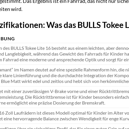
estimmt. Das Ergebnis ist ein Fahrrad, das nicht nur siche
eiten wird.
zifikationen: Was das BULLS Tokee L
IBUNG
des BULLS Tokee Lite 16 besteht aus einem leichten, aber denno
und Langlebigkeit, während das Gewicht des Fahrrads für Kinder h
em Fahrrad eine moderne und ansprechende Optik und sorgt für e
mant“ im Namen deutet auf eine spezielle Rahmenform hin, die nic
ie klare Linienführung und die durchdachte Integration der Kom
Blue Matt wirkt edel und zeitlos und hebt sich von herkömmliche
t mit einer zuverlässigen V-Brake vorne und einer Rücktrittbremse
remsleistung. Die Rücktrittbremse ist für Kinder besonders einfac
ne ermöglicht eine präzise Dosierung der Bremskraft.
16 Zoll Laufrädern ist dieses Modell optimal für Kinder im Alter v
t eine hervorragende Balance zwischen Wendigkeit für enge Kurv
verfügen über ein vielseitiges Profil, das für einen guten Grip a