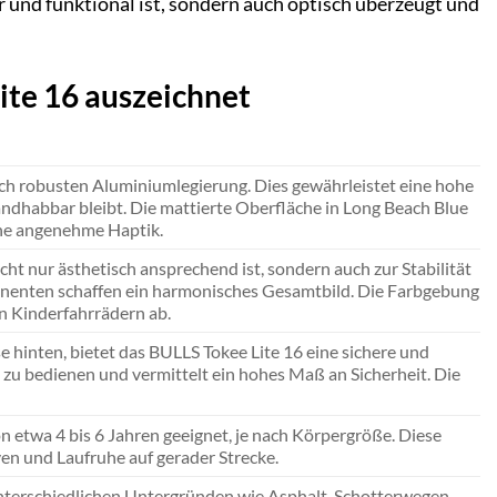
r und funktional ist, sondern auch optisch überzeugt und
ite 16 auszeichnet
ch robusten Aluminiumlegierung. Dies gewährleistet eine hohe
andhabbar bleibt. Die mattierte Oberfläche in Long Beach Blue
ine angenehme Haptik.
ht nur ästhetisch ansprechend ist, sondern auch zur Stabilität
ponenten schaffen ein harmonisches Gesamtbild. Die Farbgebung
n Kinderfahrrädern ab.
 hinten, bietet das BULLS Tokee Lite 16 eine sichere und
h zu bedienen und vermittelt ein hohes Maß an Sicherheit. Die
on etwa 4 bis 6 Jahren geeignet, je nach Körpergröße. Diese
en und Laufruhe auf gerader Strecke.
uf unterschiedlichen Untergründen wie Asphalt, Schotterwegen