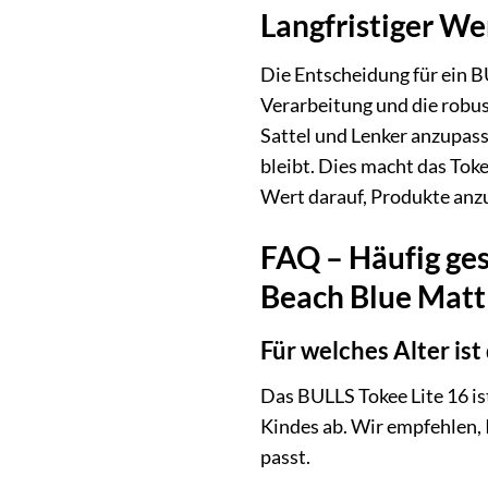
Langfristiger We
Die Entscheidung für ein BU
Verarbeitung und die robus
Sattel und Lenker anzupass
bleibt. Dies macht das Toke
Wert darauf, Produkte anzub
FAQ – Häufig ges
Beach Blue Matt
Für welches Alter ist
Das BULLS Tokee Lite 16 is
Kindes ab. Wir empfehlen, 
passt.