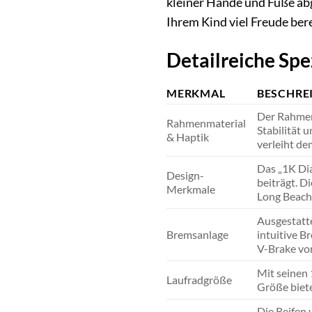
kleiner Hände und Füße abg
Ihrem Kind viel Freude ber
Detailreiche Spe
MERKMAL
BESCHRE
Der Rahmen 
Rahmenmaterial
Stabilität 
& Haptik
verleiht d
Das „1K Dia
Design-
beiträgt. D
Merkmale
Long Beach 
Ausgestatte
Bremsanlage
intuitive B
V-Brake vor
Mit seinen 
Laufradgröße
Größe biete
Die Reifen 