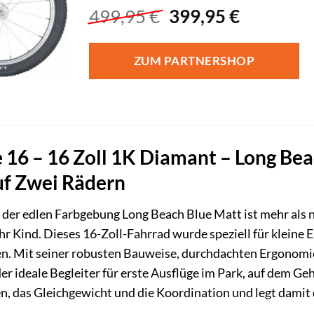
Ursprünglicher
Aktuelle
499,95
€
399,95
€
Preis
Preis
war:
ist:
ZUM PARTNERSHOP
499,95 €
399,95 €.
 16 – 16 Zoll 1K Diamant – Long Beac
uf Zwei Rädern
n der edlen Farbgebung Long Beach Blue Matt ist mehr als nu
hr Kind. Dieses 16-Zoll-Fahrrad wurde speziell für kleine E
en. Mit seiner robusten Bauweise, durchdachten Ergonomi
6 der ideale Begleiter für erste Ausflüge im Park, auf dem 
n, das Gleichgewicht und die Koordination und legt damit