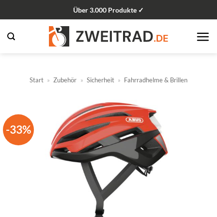
Zum
Über 3.000 Produkte ✓
Inhalt
springen
Start
»
Zubehör
»
Sicherheit
»
Fahrradhelme & Brillen
-33%