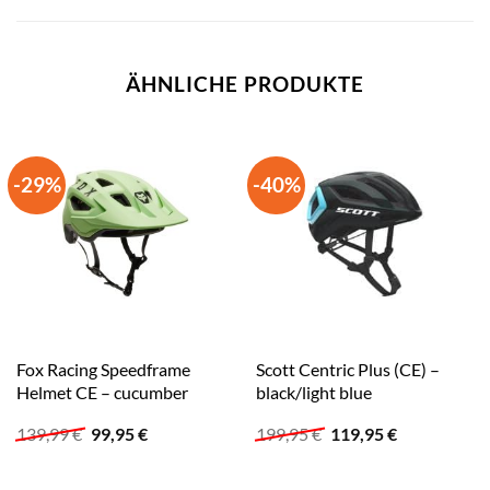
ÄHNLICHE PRODUKTE
-29%
-40%
Fox Racing Speedframe
Scott Centric Plus (CE) –
Helmet CE – cucumber
black/light blue
Ursprünglicher
Aktueller
Ursprünglicher
Aktueller
139,99
€
99,95
€
199,95
€
119,95
€
Preis
Preis
Preis
Preis
war:
ist:
war:
ist:
139,99 €
99,95 €.
199,95 €
119,95 €.