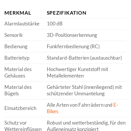
MERKMAL
SPEZIFIKATION
Alarmlautstärke
100 dB
Sensorik
3D-Positionserkennung
Bedienung
Funkfernbedienung (RC)
Batterietyp
Standard-Batterien (austauschbar)
Material des
Hochwertiger Kunststoff mit
Gehäuses
Metallelementen
Material des
Gehärteter Stahl (innenliegend) mit
Bügels
schützender Ummantelung
Alle Arten von Fahrrädern und
E-
Einsatzbereich
Bikes
Schutz vor
Robust und wetterbeständig, für den
Wettereinflüssen
Außeneinsatz konzipiert